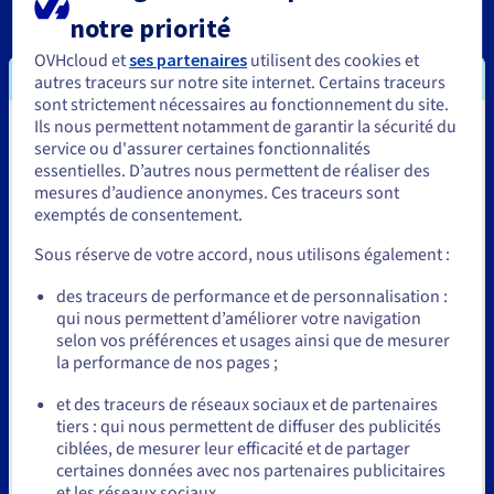
notre priorité
OVHcloud et
ses partenaires
utilisent des cookies et
autres traceurs sur notre site internet. Certains traceurs
sont strictement nécessaires au fonctionnement du site.
Ils nous permettent notamment de garantir la sécurité du
Vous semblez être localisé en États-
service ou d'assurer certaines fonctionnalités
essentielles. D’autres nous permettent de réaliser des
Unis.
mesures d’audience anonymes. Ces traceurs sont
exemptés de consentement.
Pour commander, rendez-vous sur le site de votre pays (États-
Unis) et créez un compte.
Sous réserve de votre accord, nous utilisons également :
Allez sur le site États-Unis
des traceurs de performance et de personnalisation :
qui nous permettent d’améliorer votre navigation
us.ovhcloud.com/
Anglais
USD - $
selon vos préférences et usages ainsi que de mesurer
Andrei Florescu
la performance de nos pages ;
ou
Président, directeur général - Business Solutions Group,
Bitdefender
et des traceurs de réseaux sociaux et de partenaires
tiers : qui nous permettent de diffuser des publicités
Rester sur le site actuel
ciblées, de mesurer leur efficacité et de partager
certaines données avec nos partenaires publicitaires
et les réseaux sociaux.