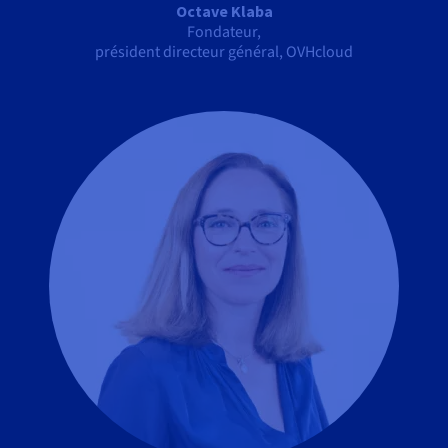
Documentation
Octave Klaba
Tarifs
Roadmap & Changelog
Fondateur,
Disponibilités par régions
Roadmap & Changelog
président directeur général, OVHcloud
Documentation
Roadmap & Changelog